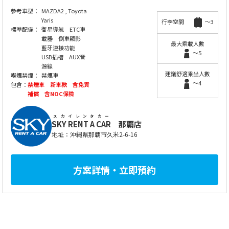
參考車型：
MAZDA2 , Toyota
Yaris
行李空間
～3
標準配備：
衛星導航 ETC車
載器 倒車顯影
最大乘載人數
藍牙連接功能
～5
USB插槽 AUX音
源線
建議舒適乘坐人數
喫煙禁煙：
禁煙車
～4
包含：
禁煙車 新車款 含免責
補償 含NOC保險
スカイレンタカー
SKY RENT A CAR
那覇店
地址：沖縄県那覇市久米2-6-16
方案詳情・立即預約