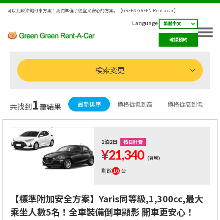
可以比較沖繩租車方案！我們準備了便宜又安心的方案。【GREEN GREEN Rent a car】
Language
確認預約
検索変更
1
最新排序
價格從低到高
價格從高到低
共找到
筆結果
1泊2日
按日計費
¥21,340
(含稅)
剩餘
10
台
【標準附加安全方案】Yaris同等級,1,300cc,最大
乘坐人數5名！全車裝備倒車顯影 開車更安心！